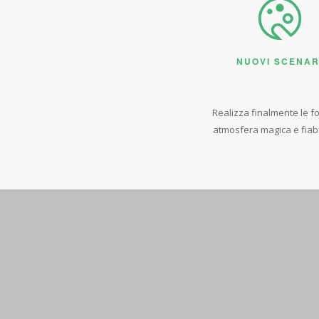
L'unive
Passi
NUOVI SCENAR
per ve
ris
Realizza finalmente le fo
atmosfera magica e fiabes
che ci
di fe
FERMATI E RIPRENDI I
TRACKER-51 PER FOTOGR