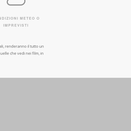
lioso ma
azione
NDIZIONI METEO O
IMPREVISTI
le cose
stra
li, renderanno il tutto un
elle che vedi nei film, in
bisogno
rafare
AMOLA E RISPETTIAMOLA
UN SEMPLICE SMARTPHONE