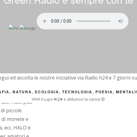
alta precisione
 e ha una
 rivaleggiano con
egui ed ascolta le nostre iniziative via Radio h24 e 7 giorni su
ibile l'uso
IA, NATURA, ECOLOGIA, TECNOLOGIA, POESIA, MENTALI
di scansioni 3D
VIVA il Lupo ♥️🐺♥️ e abbasso la caccia 😡
iale. Halo puo'
di piccole
e di monete e
ra, ecc. HALO è
per amatori e