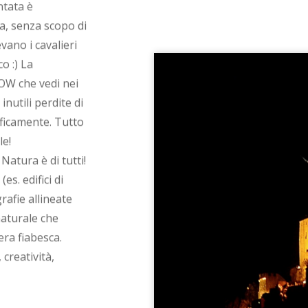
ntata è
iva, senza scopo di
vano i cavalieri
o :) La
WOW che vedi nei
inutili perdite di
ficamente. Tutto
le!
Natura è di tutti!
es. edifici di
rafie allineate
naturale che
ra fiabesca.
creatività,