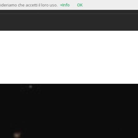
ideriamo che accetti il loro uso.
+Info
OK
My Account
AP
MOONSHINE
EVENTI
LAVORA CON NOI