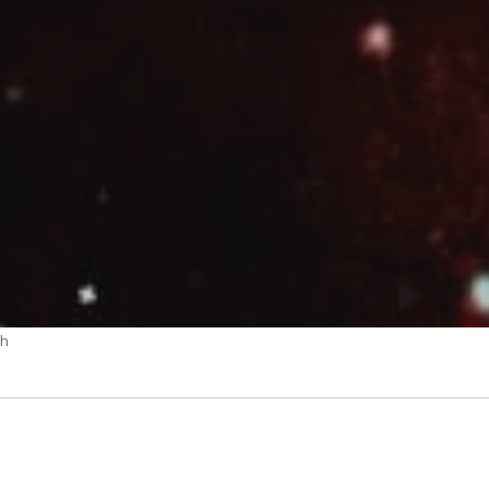
h
"Progetto fotografico Tu
allineati e coperti"