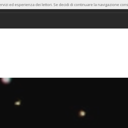
ervizi ed esperienza dei lettori. Se decidi di continuare la navigazione cons
ADIO
TRACKER-51
IZ1GZC RADAR
ECO-GADGET
G