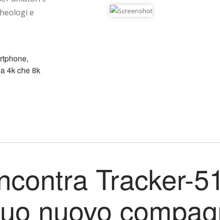
cheologi e
artphone,
ia 4k che 8k
e a 360 gradi”
Incontra Tracker-51
 tuo nuovo compa