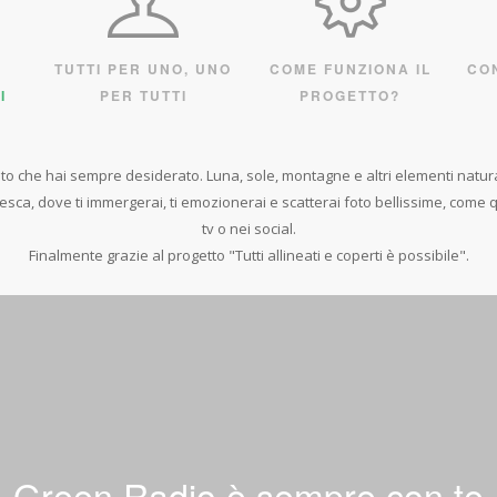
rso è meravig
one ed innov
TUTTI PER UNO, UNO
COME FUNZIONA IL
CO
I
PER TUTTI
PROGETTO?
dere e sentire 
pettando la no
to che hai sempre desiderato. Luna, sole, montagne e altri elementi natura
ca, dove ti immergerai, ti emozionerai e scatterai foto bellissime, come qu
 comunica c'é 
tv o nei social.
Finalmente grazie al progetto "Tutti allineati e coperti è possibile".
Madre terra.
rmarsi e fotog
L TUO CONTATTO CON LA NATURA CHE TI CIRCORDA. AMI
AFARE LE SUE MERAVIGLIE. BASTA UNA FOTOCAMERA O 
APPROFONDISCI
Green Radio è sempre con te
APPROFONDISCI