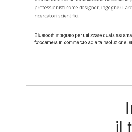
professionisti come designer, ingegneri, ar
ricercatori scientifici.
Bluetooth integrato per utilizzare qualsiasi sm
fotocamera in commercio ad alta risoluzione, s
“E' velocissimo! Meno di 5 minuti per un scansion
Amanda Guidi
APPROFONDISCI
il